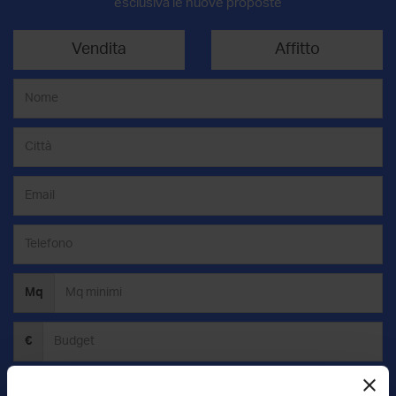
esclusiva le nuove proposte
Vendita
Affitto
Mq
€