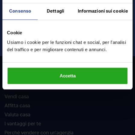
Consenso
Dettagli
Informazioni sui cookie
Ho letto e accetto
termini
e
privacy
Cookie
INVIA RICHIESTA
Usiamo i cookie per le funzioni chat e social, per l'analisi
del traffico e per migliorare contenuti e annunci.
RockAgent
Accetta
Chi siamo
Vendi casa
Affitta casa
Valuta casa
I vantaggi per te
Perché vendere con un'agenzia