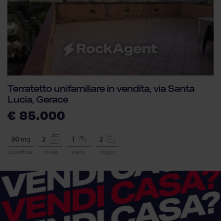
Terratetto unifamiliare in vendita, via Santa
Lucia, Gerace
€ 85.000
90
mq
2
T
2
superficie
locali
piano
bagni