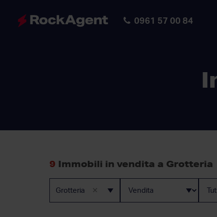
0961 57 00 84
I
9
Immobili in vendita a Grotteria
×
Grotteria