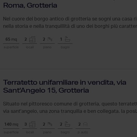
Roma, Grotteria
Nel cuore del borgo antico di grotteria se sogni una casa r
nella storia e nella tranquillità di uno dei borghi più caratteri
65
mq
2
2
1
superficie
locali
piano
bagni
Terratetto unifamiliare in vendita, via
Sant'Angelo 15, Grotteria
Situato nel pittoresco comune di grotteria, questo terratetto
via sant'angelo, una zona tranquilla e ben collegata. la posiz
140
mq
3
2
2
2
superficie
locali
piano
bagni
p. auto