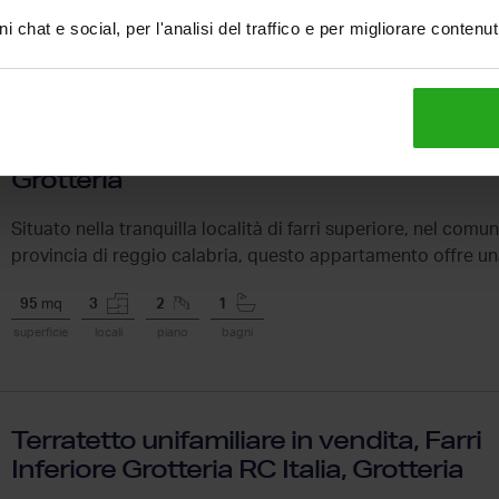
i chat e social, per l'analisi del traffico e per migliorare contenu
Trilocale in vendita, Farri Superiore
Grotteria RC Italia, Farri-Ricciardo,
Grotteria
Situato nella tranquilla località di farri superiore, nel comun
provincia di reggio calabria, questo appartamento offre un
chi...
95
mq
3
2
1
superficie
locali
piano
bagni
Terratetto unifamiliare in vendita, Farri
Inferiore Grotteria RC Italia, Grotteria