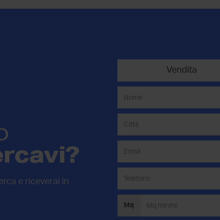
Vendita
o
ercavi?
rca e riceverai in
Mq