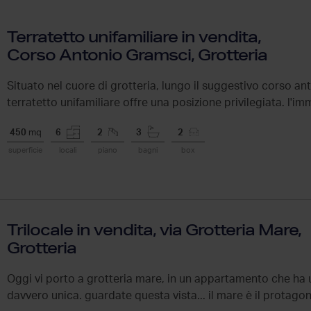
Terratetto unifamiliare in vendita,
Corso Antonio Gramsci, Grotteria
Situato nel cuore di grotteria, lungo il suggestivo corso a
terratetto unifamiliare offre una posizione privilegiata. l'imm
450
mq
6
2
3
2
superficie
locali
piano
bagni
box
Trilocale in vendita, via Grotteria Mare,
Grotteria
Oggi vi porto a grotteria mare, in un appartamento che ha 
davvero unica. guardate questa vista... il mare è il protagon