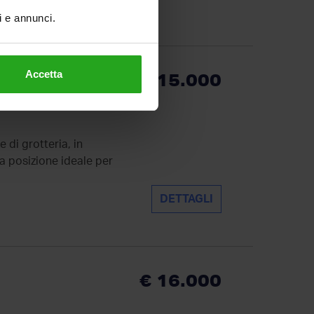
ti e annunci.
Accetta
€ 15.000
e di grotteria, in
a posizione ideale per
DETTAGLI
€ 16.000