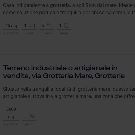
Casa indipendente a grotteria, a soli 5 km dal mare, ideal
come soluzione pratica e tranquilla per chi cerca semplicità 
45
mq
1
2
1
superficie
locali
piano
bagni
Terreno industriale o artigianale in
vendita, via Grotteria Mare, Grotteria
Situato nella tranquilla località di grotteria mare, questo te
artigianale si trova in via grotteria mare, una zona che offre
3600
mq
T
superficie
piano