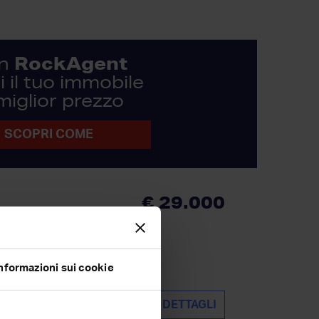
RockAgent
n
 il tuo immobile
 miglior prezzo
SCOPRI COME
€ 29.000
ria, questo terratetto
iente sereno e riservato.
nformazioni sui cookie
DETTAGLI