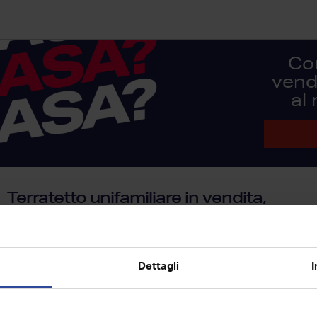
Co
vendi
al
Terratetto unifamiliare in vendita,
Contrada farri, Grotteria
Situato nella tranquilla contrada farri, nel comune di grotte
unifamiliare offre una posizione ideale per chi cerca un amb
Dettagli
I
...
120
mq
3
2
2
1
superficie
locali
piano
bagni
box