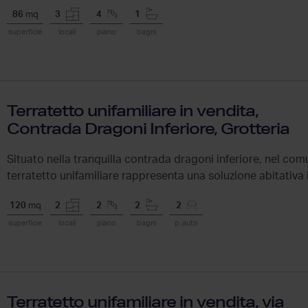
86
mq
3
4
1
superficie
locali
piano
bagni
Terratetto unifamiliare in vendita,
Contrada Dragoni Inferiore, Grotteria
Situato nella tranquilla contrada dragoni inferiore, nel com
terratetto unifamiliare rappresenta una soluzione abitativa i
120
mq
2
2
2
2
superficie
locali
piano
bagni
p. auto
Terratetto unifamiliare in vendita, via