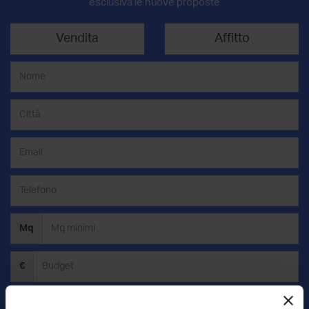
esclusiva le nuove proposte
Vendita
Affitto
Mq
€