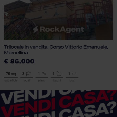
Trilocale in vendita, Corso Vittorio Emanuele,
Marcellina
€ 86.000
75
mq
3
1
1
1
superficie
locali
piano
bagni
box