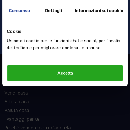
Consenso
Dettagli
Informazioni sui cookie
Ho letto e accetto
termini
e
privacy
Cookie
INVIA RICHIESTA
Usiamo i cookie per le funzioni chat e social, per l'analisi
del traffico e per migliorare contenuti e annunci.
RockAgent
Accetta
Chi siamo
Vendi casa
Affitta casa
Valuta casa
I vantaggi per te
Perché vendere con un'agenzia