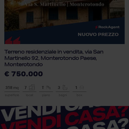
NUOVO PREZZO
Terreno residenziale in vendita, via San
Martinello 92, Monterotondo Paese,
Monterotondo
€ 750.000
318
mq
7
T
3
1
superficie
locali
piano
bagni
box