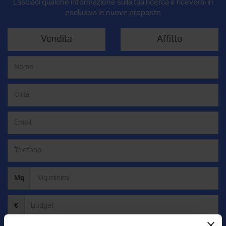
Lasciaci qualche informazione sulla tua ricerca e riceverai in
esclusiva le nuove proposte
Vendita
Affitto
Mq
€