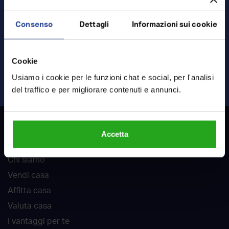
Consenso
Dettagli
Informazioni sui cookie
Ho letto e accetto
termini
e
privacy
Cookie
INVIA RICHIESTA
Usiamo i cookie per le funzioni chat e social, per l'analisi
del traffico e per migliorare contenuti e annunci.
RockAgent
Accetta
Chi siamo
Vendi casa
Affitta casa
Valuta casa
I vantaggi per te