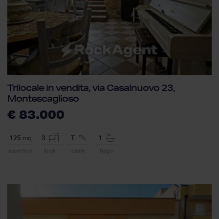
Trilocale in vendita, via Casalnuovo 23,
Montescaglioso
€ 83.000
125
mq
3
T
1
superficie
locali
piano
bagni