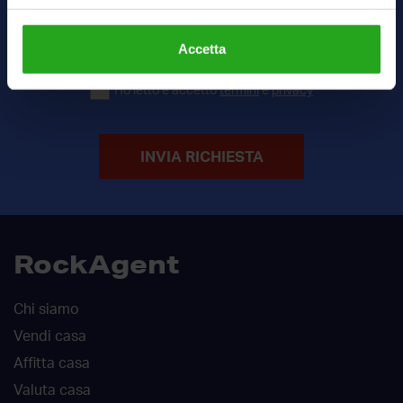
Accetta
Ho letto e accetto
termini
e
privacy
INVIA RICHIESTA
RockAgent
Chi siamo
Vendi casa
Affitta casa
Valuta casa