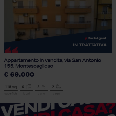
IN TRATTATIVA
Appartamento in vendita, via San Antonio
155, Montescaglioso
€ 69.000
118
mq
6
3
2
superficie
locali
piano
bagni