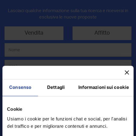
Lasciaci qualche informazione sulla tua ricerca e riceverai in
esclusiva le nuove proposte
Vendita
Affitto
Consenso
Dettagli
Informazioni sui cookie
Cookie
Mq
Usiamo i cookie per le funzioni chat e social, per l'analisi
del traffico e per migliorare contenuti e annunci.
€