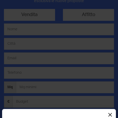
esclusiva le nuove proposte
Vendita
Affitto
Mq
€