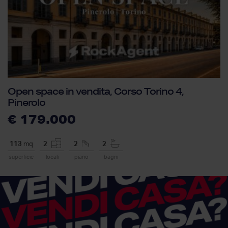
Open space in vendita, Corso Torino 4,
Pinerolo
€ 179.000
113
mq
2
2
2
superficie
locali
piano
bagni