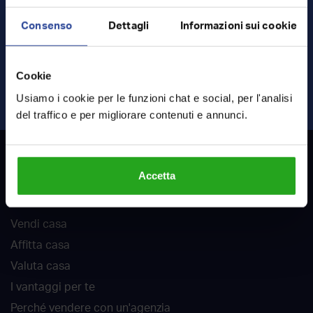
Consenso
Dettagli
Informazioni sui cookie
Ho letto e accetto
termini
e
privacy
Cookie
INVIA RICHIESTA
Usiamo i cookie per le funzioni chat e social, per l'analisi
del traffico e per migliorare contenuti e annunci.
RockAgent
Accetta
Chi siamo
Vendi casa
Affitta casa
Valuta casa
I vantaggi per te
Perché vendere con un'agenzia