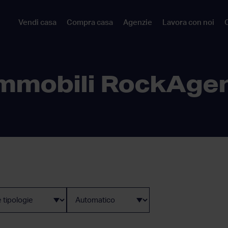
Vendi casa
Compra casa
Agenzie
Lavora con noi
C
mmobili RockAge