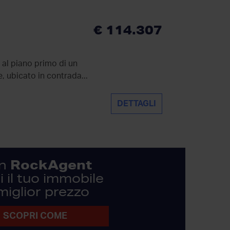
€ 114.307
al piano primo di un
, ubicato in contrada...
DETTAGLI
RockAgent
n
 il tuo immobile
 miglior prezzo
SCOPRI COME