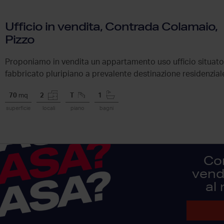
Ufficio in vendita, Contrada Colamaio,
Pizzo
Proponiamo in vendita un appartamento uso ufficio situato 
fabbricato pluripiano a prevalente destinazione residenziale
70
mq
2
T
1
superficie
locali
piano
bagni
Co
vendi
al