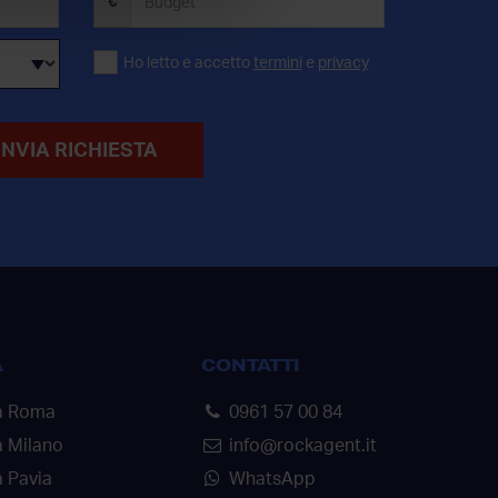
€
Ho letto e accetto
termini
e
privacy
INVIA RICHIESTA
A
CONTATTI
a Roma
0961 57 00 84
a Milano
info@rockagent.it
 Pavia
WhatsApp