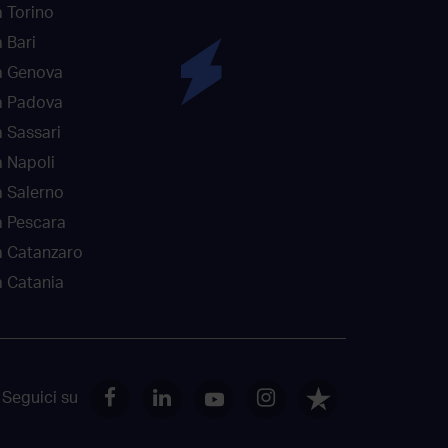
 Torino
 Bari
a Genova
a Padova
 Sassari
 Napoli
 Salerno
a Pescara
a Catanzaro
 Catania
Seguici su