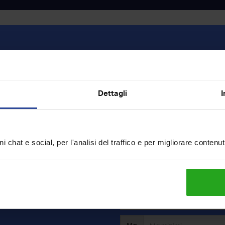
Vendita
Dettagli
I
o
i chat e social, per l'analisi del traffico e per migliorare contenu
ercavi?
rca e riceverai in