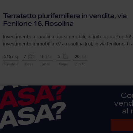
Terratetto plurifamiliare in vendita, via
Fenilone 16, Rosolina
Investimento a rosolina: due immobili, infinite opportunità! s
investimento immobiliare? a rosolina (ro), in via fenilone, ti 
315
mq
7
T
3
20
superficie
locali
piano
bagni
p. auto
Co
vendi
al