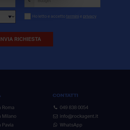
€
Ho letto e accetto
termini
e
privacy
INVIA RICHIESTA
A
CONTATTI
a Roma
049 838 0054
a Milano
info@rockagent.it
 Pavia
WhatsApp