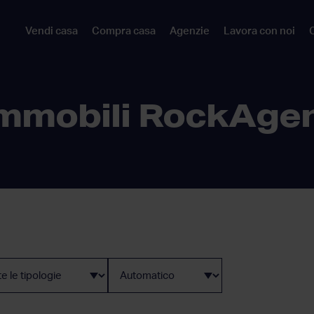
Vendi casa
Compra casa
Agenzie
Lavora con noi
C
mmobili RockAge