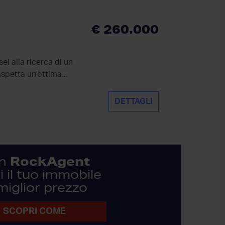
€ 260.000
ei alla ricerca di un
aspetta un'ottima...
DETTAGLI
RockAgent
n
 il tuo immobile
 miglior prezzo
SCOPRI COME