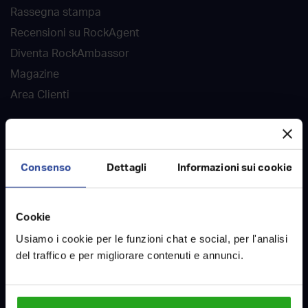
Rassegna stampa
Recensioni su RockAgent
Diventa RockAmbassor
Magazine
Area Clienti
DOVE SIAMO
Agenzie immobiliari
Consenso
Dettagli
Informazioni sui cookie
Case in vendita
Case in affitto
Cookie
Case vendute
Usiamo i cookie per le funzioni chat e social, per l'analisi
Case affittate
del traffico e per migliorare contenuti e annunci.
Contatti
LAVORA CON NOI