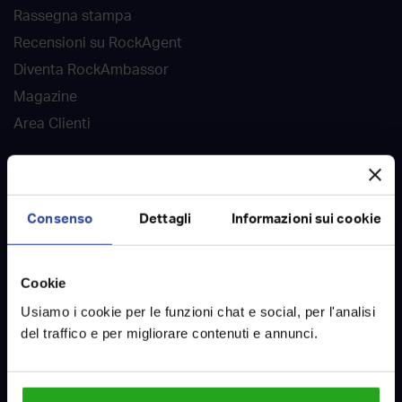
Rassegna stampa
Recensioni su RockAgent
Diventa RockAmbassor
Magazine
Area Clienti
DOVE SIAMO
Agenzie immobiliari
Consenso
Dettagli
Informazioni sui cookie
Case in vendita
Case in affitto
Cookie
Case vendute
Usiamo i cookie per le funzioni chat e social, per l'analisi
Case affittate
del traffico e per migliorare contenuti e annunci.
Contatti
LAVORA CON NOI