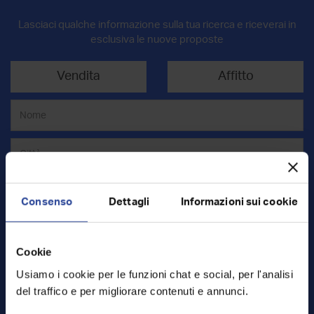
Lasciaci qualche informazione sulla tua ricerca e riceverai in
esclusiva le nuove proposte
Vendita
Affitto
Consenso
Dettagli
Informazioni sui cookie
Cookie
Mq
Usiamo i cookie per le funzioni chat e social, per l'analisi
del traffico e per migliorare contenuti e annunci.
€