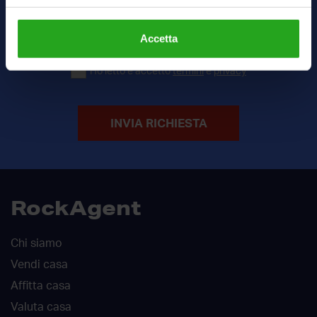
Accetta
Ho letto e accetto
termini
e
privacy
INVIA RICHIESTA
RockAgent
Chi siamo
Vendi casa
Affitta casa
Valuta casa