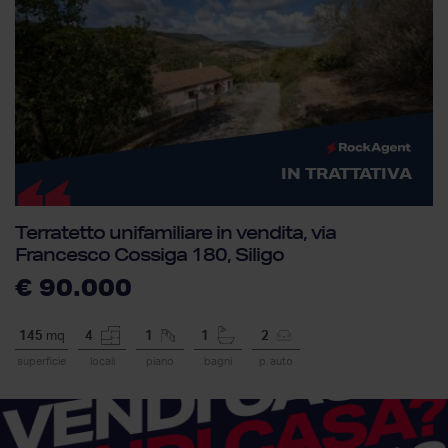
IN TRATTATIVA
Terratetto unifamiliare in vendita, via
Francesco Cossiga 180, Siligo
€ 90.000
145
mq
4
1
1
2
superficie
locali
piano
bagni
p. auto