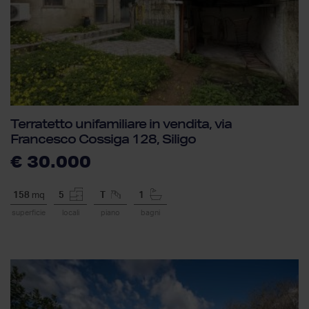
Terratetto unifamiliare in vendita, via
Francesco Cossiga 128, Siligo
€ 30.000
158
mq
5
T
1
superficie
locali
piano
bagni