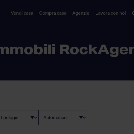
Vendi casa
Compra casa
Agenzie
Lavora con noi
C
mmobili RockAge