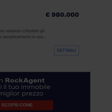
€ 980.000
sso assoluto chiudete gli
e semplicemente in una...
DETTAGLI
RockAgent
n
 il tuo immobile
 miglior prezzo
SCOPRI COME