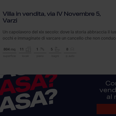
Villa in vendita, via IV Novembre 5,
Varzi
Un capolavoro del xix secolo: dove la storia abbraccia il lu
occhi e immaginate di varcare un cancello che non conduc
804
mq
11
1
5
8
superficie
locali
piano
bagni
p. auto
Co
vendi
al