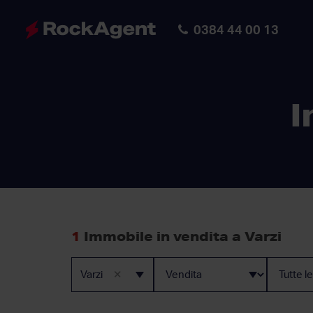
0384 44 00 13
I
1
Immobile in vendita a Varzi
×
Varzi