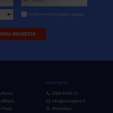
€
Ho letto e accetto
termini
e
privacy
INVIA RICHIESTA
A
CONTATTI
a Roma
0384 44 00 13
a Milano
info@rockagent.it
 Pavia
WhatsApp