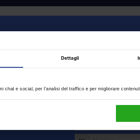
Vendita
Dettagli
I
o
i chat e social, per l'analisi del traffico e per migliorare contenu
ercavi?
rca e riceverai in