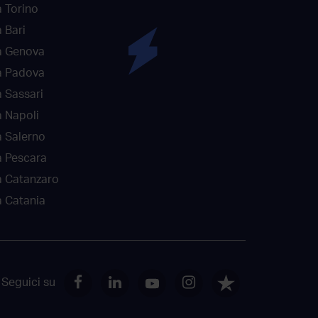
 Torino
 Bari
a Genova
a Padova
 Sassari
 Napoli
 Salerno
a Pescara
a Catanzaro
 Catania
Seguici su