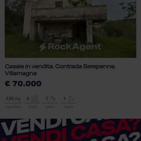
Casale in vendita, Contrada Serepenne,
Villamagna
€ 70.000
135
mq
5
T
1
superficie
locali
piano
bagni