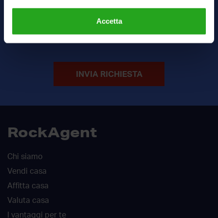
Accetta
Ho letto e accetto
termini
e
privacy
INVIA RICHIESTA
RockAgent
Chi siamo
Vendi casa
Affitta casa
Valuta casa
I vantaggi per te