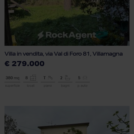
Villa in vendita, via Val di Foro 81, Villamagna
€ 279.000
380
mq
8
T
2
5
superficie
locali
piano
bagni
p. auto