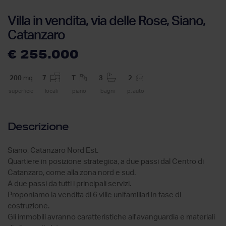
Villa in vendita, via delle Rose, Siano,
Catanzaro
€ 255.000
200
mq
7
T
3
2
superficie
locali
piano
bagni
p. auto
Descrizione
Siano, Catanzaro Nord Est.
Quartiere in posizione strategica, a due passi dal Centro di
Catanzaro, come alla zona nord e sud.
A due passi da tutti i principali servizi.
Proponiamo la vendita di 6 ville unifamiliari in fase di
costruzione.
Gli immobili avranno caratteristiche all'avanguardia e materiali