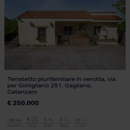
Terratetto plurifamiliare in vendita, via
per Gimigliano 251, Gagliano,
Catanzaro
€ 250.000
8
3
223
mq
T
11
superficie
locali
piano
bagni
p. auto