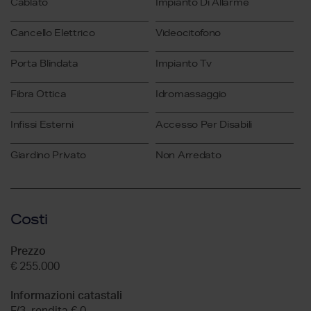
Cablato
Impianto Di Allarme
Cancello Elettrico
Videocitofono
Porta Blindata
Impianto Tv
Fibra Ottica
Idromassaggio
Infissi Esterni
Accesso Per Disabili
Giardino Privato
Non Arredato
Costi
Prezzo
€ 255.000
Informazioni catastali
F/3, rendita € 0