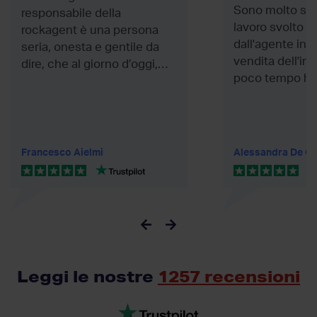
Sono molto sod
responsabile della
lavoro svolto d
rockagent è una persona
dall'agente inc
seria, onesta e gentile da
vendita dell'im
dire, che al giorno d’oggi,
poco tempo ho
non è assolutamente...
quello che...
Francesco Aielmi
Alessandra De Cu
Leggi le nostre
1257 recensioni