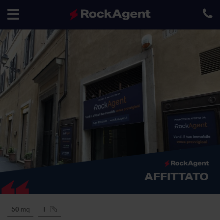
Toggle
navigation
AFFITTATO
50
mq
T