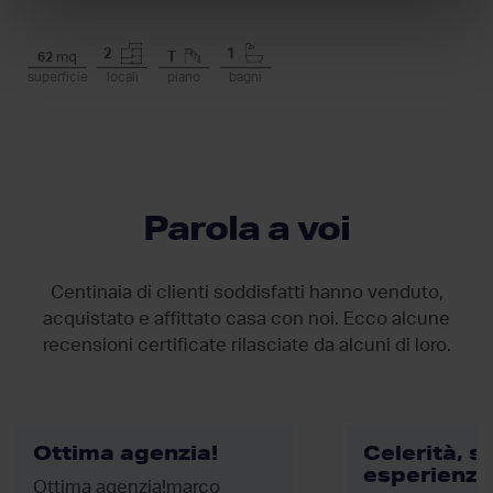
2
1
62
mq
T
superficie
locali
piano
bagni
Parola a voi
Centinaia di clienti soddisfatti hanno venduto,
acquistato e affittato casa con noi. Ecco alcune
recensioni certificate rilasciate da
alcuni di loro.
Ottima agenzia!
Celerità, s
esperienza
Ottima agenzia!marco