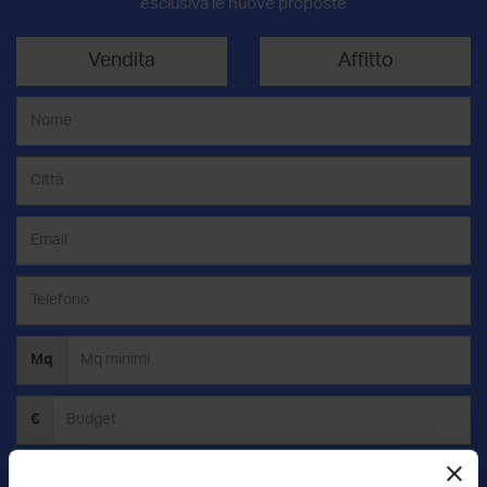
esclusiva le nuove proposte
Vendita
Affitto
Mq
€