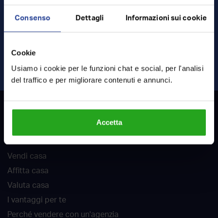
Consenso
Dettagli
Informazioni sui cookie
Ho letto e accetto
termini
e
privacy
Cookie
INVIA RICHIESTA
Usiamo i cookie per le funzioni chat e social, per l'analisi
del traffico e per migliorare contenuti e annunci.
RockAgent
Accetta
Chi siamo
Vendi casa
Affitta casa
Valuta casa
I vantaggi per te
Perché vendere con un'agenzia