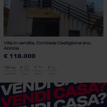
Villa in vendita, Contrada Castiglione snc,
Abriola
€ 118.000
135
mq
4
T
2
superficie
locali
piano
bagni