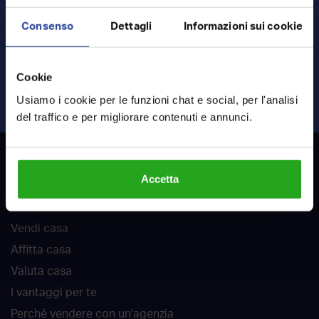
Consenso
Dettagli
Informazioni sui cookie
Ho letto e accetto
termini
e
privacy
Cookie
INVIA RICHIESTA
Usiamo i cookie per le funzioni chat e social, per l'analisi
del traffico e per migliorare contenuti e annunci.
RockAgent
Accetta
Chi siamo
Vendi casa
Affitta casa
Valuta casa
I vantaggi per te
Perché vendere con un'agenzia