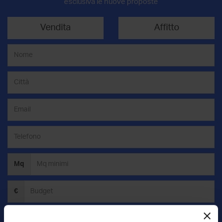
esclusiva le nuove proposte
Vendita
Affitto
Mq
€