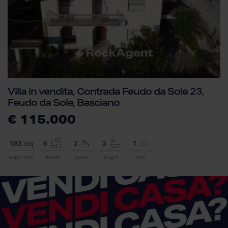
Villa in vendita, Contrada Feudo da Sole 23,
Feudo da Sole, Basciano
€ 115.000
183
mq
6
2
3
1
superficie
locali
piano
bagni
box