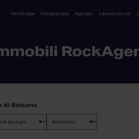
Vendi casa
Compra casa
Agenzie
Lavora con noi
C
mmobili RockAge
a di Bolzano