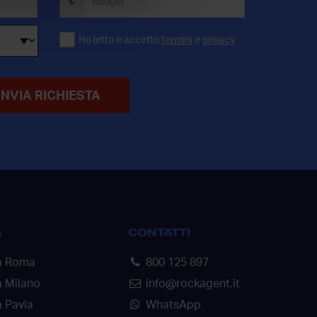
€
Ho letto e accetto
termini
e
privacy
INVIA RICHIESTA
A
CONTATTI
a Roma
800 125 897
a Milano
info@rockagent.it
 Pavia
WhatsApp