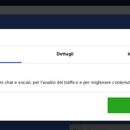
Vendita
Dettagli
I
o
i chat e social, per l'analisi del traffico e per migliorare contenu
ercavi?
rca e riceverai in