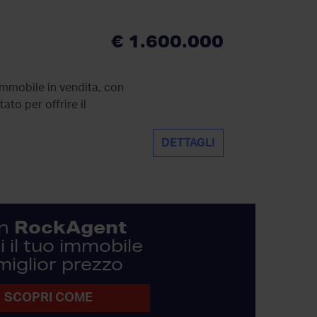
€ 1.600.000
immobile in vendita, con
to per offrire il
DETTAGLI
RockAgent
n
 il tuo immobile
 miglior prezzo
SCOPRI COME