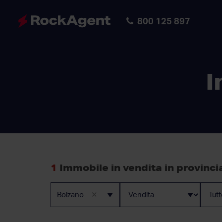
800 125 897
I
1
Immobile in vendita in provinci
×
Bolzano