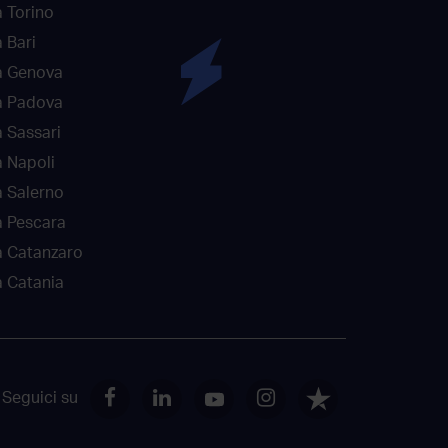
 Torino
 Bari
a Genova
a Padova
 Sassari
 Napoli
 Salerno
a Pescara
a Catanzaro
 Catania
Seguici su