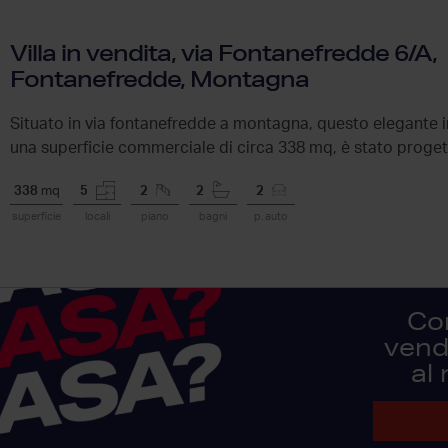
Villa in vendita, via Fontanefredde 6/A,
Fontanefredde, Montagna
Situato in via fontanefredde a montagna, questo elegante 
una superficie commerciale di circa 338 mq, è stato progetta
massimo...
338
mq
5
2
2
2
superficie
locali
piano
bagni
p. auto
Co
vendi
al