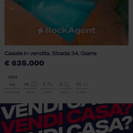
Casale in vendita, Strada 34, Giarre
€ 635.000
1069
mq
15
T
2
11
superficie
locali
piano
bagni
p. auto