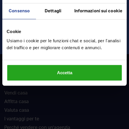
Consenso
Dettagli
Informazioni sui cookie
Ho letto e accetto
termini
e
privacy
Cookie
INVIA RICHIESTA
Usiamo i cookie per le funzioni chat e social, per l'analisi
del traffico e per migliorare contenuti e annunci.
RockAgent
Accetta
Chi siamo
Vendi casa
Affitta casa
Valuta casa
I vantaggi per te
Perché vendere con un'agenzia