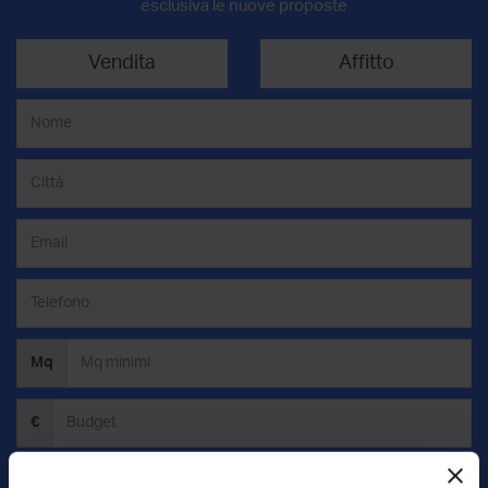
esclusiva le nuove proposte
Vendita
Affitto
Mq
€