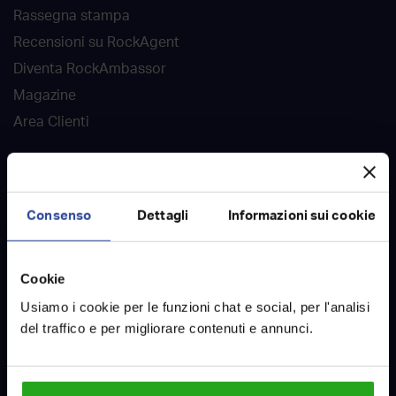
Rassegna stampa
Recensioni su RockAgent
Diventa RockAmbassor
Magazine
Area Clienti
DOVE SIAMO
Agenzie immobiliari
Consenso
Dettagli
Informazioni sui cookie
Case in vendita
Case in affitto
Cookie
Case vendute
Usiamo i cookie per le funzioni chat e social, per l'analisi
Case affittate
del traffico e per migliorare contenuti e annunci.
Contatti
LAVORA CON NOI