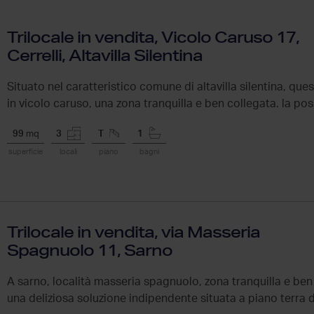
Trilocale in vendita, Vicolo Caruso 17,
Cerrelli, Altavilla Silentina
Situato nel caratteristico comune di altavilla silentina, qu
in vicolo caruso, una zona tranquilla e ben collegata. la posi
99
mq
3
T
1
superficie
locali
piano
bagni
Trilocale in vendita, via Masseria
Spagnuolo 11, Sarno
A sarno, località masseria spagnuolo, zona tranquilla e be
una deliziosa soluzione indipendente situata a piano terra di