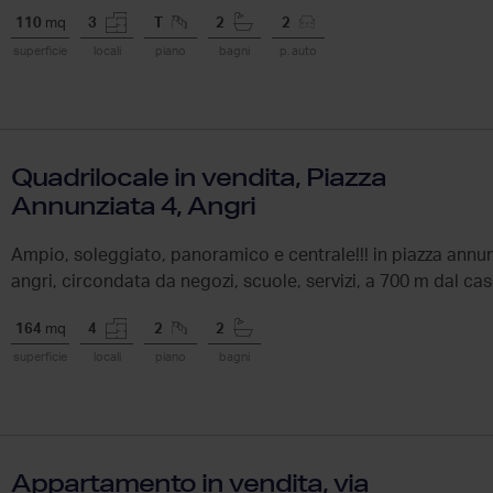
110
mq
3
T
2
2
superficie
locali
piano
bagni
p. auto
Quadrilocale in vendita, Piazza
Annunziata 4, Angri
Ampio, soleggiato, panoramico e centrale!!! in piazza annunz
angri, circondata da negozi, scuole, servizi, a 700 m dal cas
164
mq
4
2
2
superficie
locali
piano
bagni
Appartamento in vendita, via