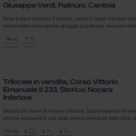
Giuseppe Verdi, Palinuro, Centola
Dove il mare incontra il silenzio, nasce il luogo che puoi ch
minuti dalle meravigliose spiagge di palinuro, nel cuore della
70
mq
T
superficie
piano
Trilocale in vendita, Corso Vittorio
Emanuele II 233, Storico, Nocera
Inferiore
Situato nel cuore di nocera inferiore, l'appartamento in ven
vittorio emanuele ii, una delle arterie principali della città. 
117
mq
3
T
2