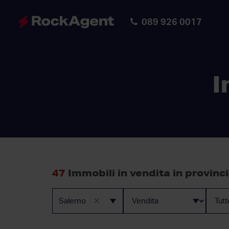
089 926 0017
I
47
Immobili in vendita in provinci
×
Salerno