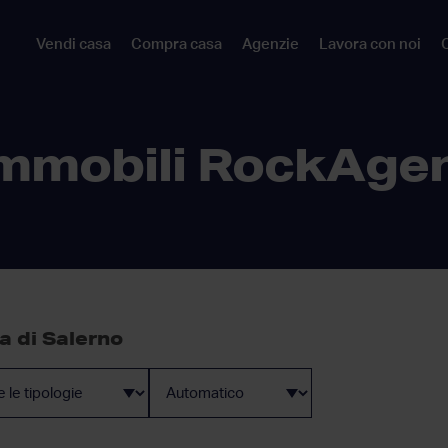
Vendi casa
Compra casa
Agenzie
Lavora con noi
C
mmobili RockAge
a di Salerno