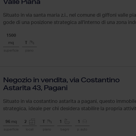
Valle Piana
Situato in via santa maria z.i., nel comune di giffoni valle 
gode di una posizione strategica all'interno di una zona indus
1500
mq
T
superficie
piano
Negozio in vendita, via Costantino
Astarita 43, Pagani
Situato in via costantino astarita a pagani, questo immobile
strategica, ideale per chi desidera stabilire la propria attivi
96
mq
2
T
1
1
superficie
locali
piano
bagni
p. auto