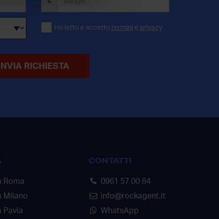
€
Ho letto e accetto
termini
e
privacy
INVIA RICHIESTA
A
CONTATTI
a Roma
0961 57 00 84
a Milano
info@rockagent.it
 Pavia
WhatsApp