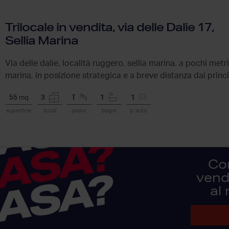
Trilocale in vendita, via delle Dalie 17,
Sellia Marina
Via delle dalie, località ruggero, sellia marina. a pochi metri
marina, in posizione strategica e a breve distanza dai principa
55
mq
3
T
1
1
superficie
locali
piano
bagni
p. auto
Co
vendi
al