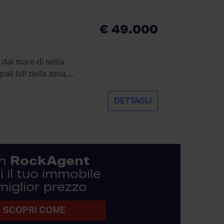
€ 49.000
 dal mare di sellia
li lidi della zona,...
DETTAGLI
RockAgent
n
 il tuo immobile
 miglior prezzo
SCOPRI COME