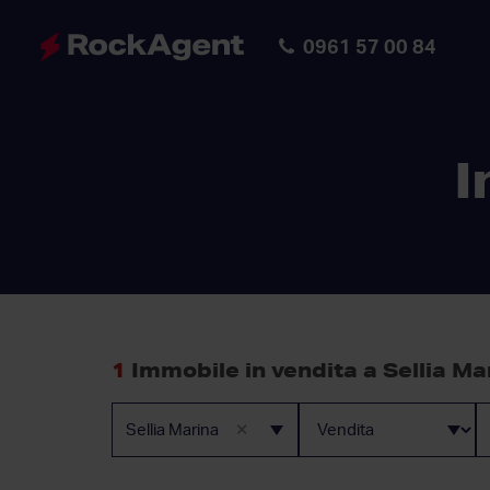
0961 57 00 84
I
1
Immobile in vendita a Sellia Ma
×
Sellia Marina