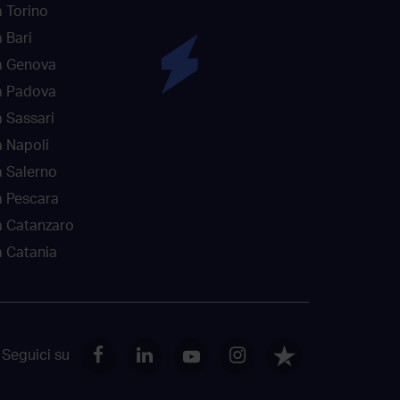
 Torino
 Bari
a Genova
a Padova
 Sassari
 Napoli
 Salerno
a Pescara
a Catanzaro
 Catania
Seguici su