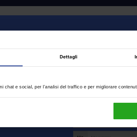
Vendita
Dettagli
I
o
i chat e social, per l'analisi del traffico e per migliorare contenu
ercavi?
rca e riceverai in