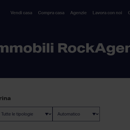
Vendi casa
Compra casa
Agenzie
Lavora con noi
C
mmobili RockAge
rina