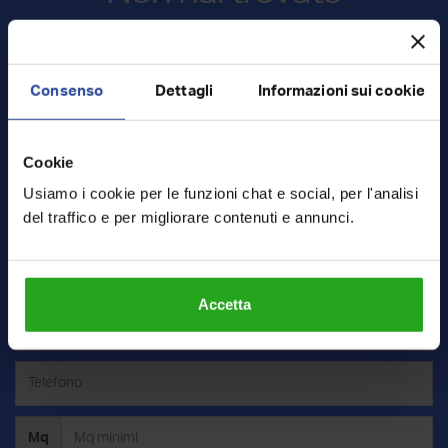
la casa che cercavi?
Lasciaci qualche informazione sulla tua ricerca e riceverai in
Consenso
Dettagli
Informazioni sui cookie
esclusiva le nuove proposte
Cookie
Vendita
Affitto
Usiamo i cookie per le funzioni chat e social, per l'analisi
del traffico e per migliorare contenuti e annunci.
Accetta
Mq