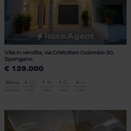
Villa in vendita, via Cristoforo Colombo 30,
Spongano
€ 139.000
203
mq
5
1
1
6
superficie
locali
piano
bagni
p. auto