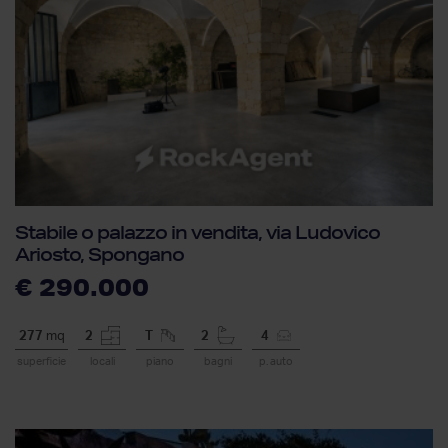
Stabile o palazzo in vendita, via Ludovico
Ariosto, Spongano
€ 290.000
277
mq
2
T
2
4
superficie
locali
piano
bagni
p. auto