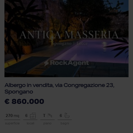
Albergo in vendita, via Congregazione 23,
Spongano
€ 860.000
270
mq
6
T
6
superficie
locali
piano
bagni