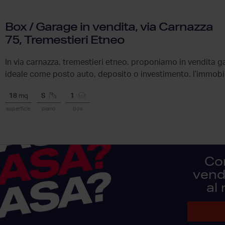
Box / Garage in vendita, via Carnazza
75, Tremestieri Etneo
In via carnazza, tremestieri etneo, proponiamo in vendita g
ideale come posto auto, deposito o investimento. l’immobile 
18
mq
S
1
superficie
piano
box
Co
vendi
al