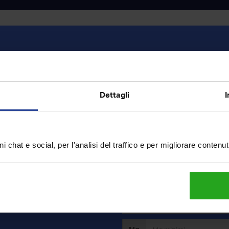
Vendita
Dettagli
I
o
i chat e social, per l'analisi del traffico e per migliorare contenu
ercavi?
rca e riceverai in