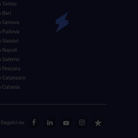
 Torino
 Bari
a Genova
a Padova
 Sassari
 Napoli
 Salerno
a Pescara
a Catanzaro
 Catania
Seguici su