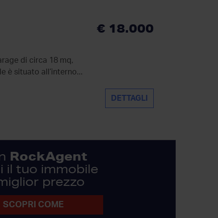
€ 18.000
arage di circa 18 mq,
è situato all’interno...
DETTAGLI
RockAgent
n
 il tuo immobile
 miglior prezzo
SCOPRI COME