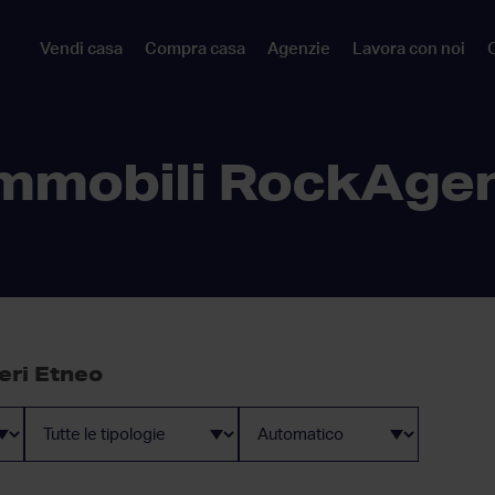
Vendi casa
Compra casa
Agenzie
Lavora con noi
C
mmobili RockAge
eri Etneo