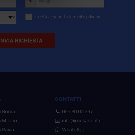
€
Ho letto e accetto
termini
e
privacy
INVIA RICHIESTA
A
CONTATTI
a Roma
095 89 00 237
a Milano
info@rockagent.it
 Pavia
WhatsApp