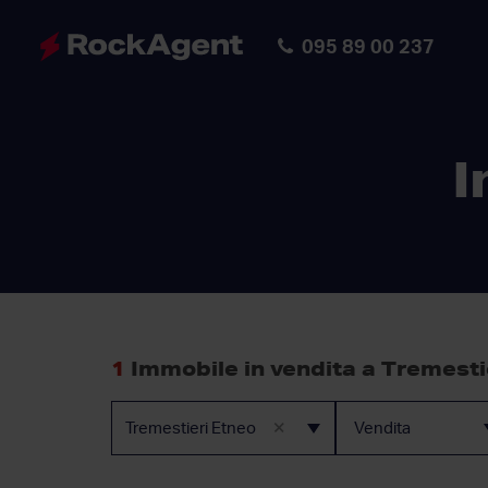
095 89 00 237
I
1
Immobile in vendita a Tremesti
×
Tremestieri Etneo