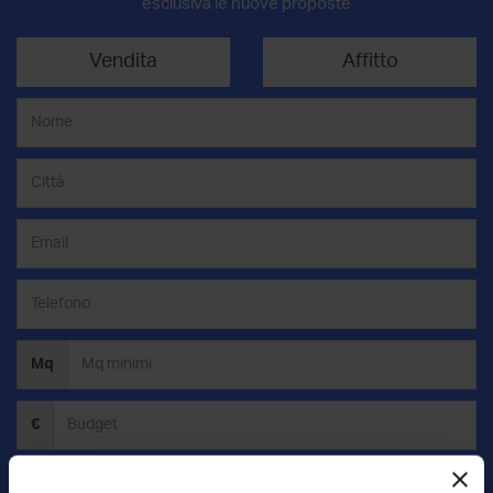
esclusiva le nuove proposte
Vendita
Affitto
Mq
€