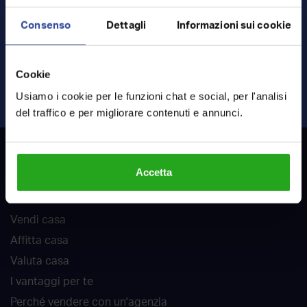
Consenso
Dettagli
Informazioni sui cookie
Ho letto e accetto
termini
e
privacy
Cookie
INVIA RICHIESTA
Usiamo i cookie per le funzioni chat e social, per l'analisi
del traffico e per migliorare contenuti e annunci.
RockAgent
Accetta
Chi siamo
Vendi casa
Affitta casa
Valuta casa
I vantaggi per te
Perché vendere con un'agenzia