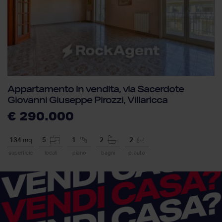
Appartamento in vendita, via Sacerdote
Giovanni Giuseppe Pirozzi, Villaricca
€ 290.000
134
mq
5
1
2
2
superficie
locali
piano
bagni
p. auto