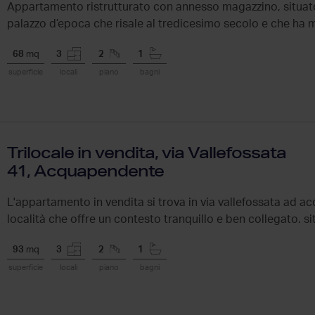
Appartamento ristrutturato con annesso magazzino, situato
palazzo d’epoca che risale al tredicesimo secolo e che ha m
68
mq
3
2
1
superficie
locali
piano
bagni
Trilocale in vendita, via Vallefossata
41, Acquapendente
L'appartamento in vendita si trova in via vallefossata ad 
località che offre un contesto tranquillo e ben collegato. s
un...
93
mq
3
2
1
superficie
locali
piano
bagni