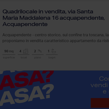
Quadrilocale in vendita, via Santa
Maria Maddalena 16 acquapendente,
Acquapendente
Acquapendente - centro storico, sul confine tra toscana, la
proponiamo in vendita caratteristico appartamento da rist
magazzino,...
90
mq
4
2
1
superficie
locali
piano
bagni
Co
vendi 
e