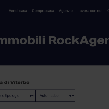
Vendi casa
Compra casa
Agenzie
Lavora con noi
C
mmobili RockAge
a di Viterbo