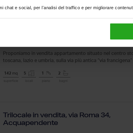
i chat e social, per l'analisi del traffico e per migliorare contenu
Appartamento in vendita, via Roma
17, Acquapendente
Proponiamo in vendita appartamento situato nel centro sto
toscana, lazio e umbria, sulla via più antica “via francigena” 
142
mq
5
1
2
superficie
locali
piano
bagni
Trilocale in vendita, via Roma 34,
Acquapendente