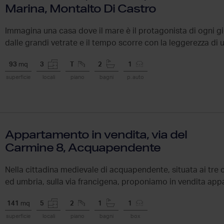
Marina, Montalto Di Castro
Immagina una casa dove il mare è il protagonista di ogni gi
dalle grandi vetrate e il tempo scorre con la leggerezza di u
93
mq
3
T
2
1
superficie
locali
piano
bagni
p. auto
Appartamento in vendita, via del
Carmine 8, Acquapendente
Nella cittadina medievale di acquapendente, situata ai tre c
ed umbria, sulla via francigena, proponiamo in vendita app
141
mq
5
2
1
1
superficie
locali
piano
bagni
box