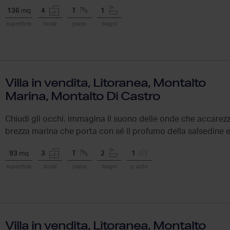
136
mq
4
T
1
superficie
locali
piano
bagni
Villa in vendita, Litoranea, Montalto
Marina, Montalto Di Castro
Chiudi gli occhi. immagina il suono delle onde che accarezz
brezza marina che porta con sé il profumo della salsedine e de
93
mq
3
T
2
1
superficie
locali
piano
bagni
p. auto
Villa in vendita, Litoranea, Montalto