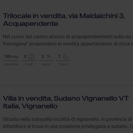
Trilocale in vendita, via Maidalchini 3,
Acquapendente
Nel cuore del centro storico di acquapendente(vt) sulla via 
francigena” proponiamo in vendita appartamento di circa mq
195
mq
3
2
1
superficie
locali
piano
bagni
Villa in vendita, Sudano Vignanello VT
Italia, Vignanello
Situata nella tranquilla località di vignanello, in provincia di
bifamiliare si trova in una posizione privilegiata a sudano. l'a