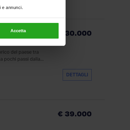
ti e annunci.
Accetta
€ 30.000
rico del paese tra
a pochi passi dalla...
DETTAGLI
€ 39.000