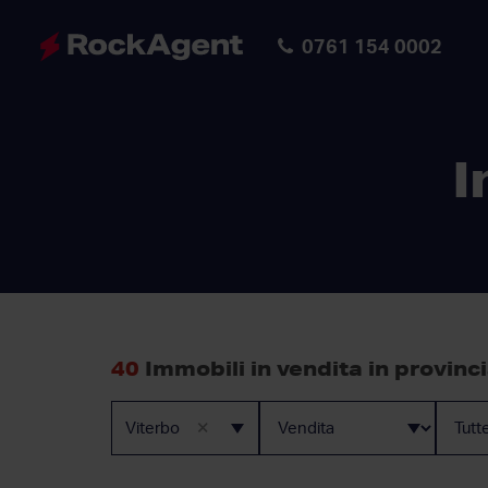
0761 154 0002
I
40
Immobili in vendita in provinci
×
Viterbo