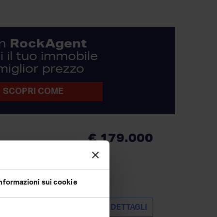
RockAgent
n
 il tuo immobile
 miglior prezzo
SCOPRI COME
€ 179.000
erosi e tutta disposta su
one: potresti averla...
nformazioni sui cookie
DETTAGLI