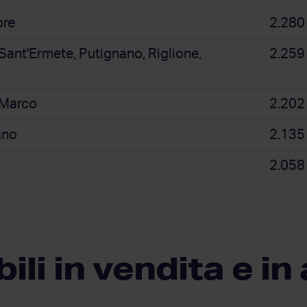
ore
2.280
 Sant'Ermete, Putignano, Riglione,
2.259
 Marco
2.202
ano
2.135
2.058
li in vendita e in 