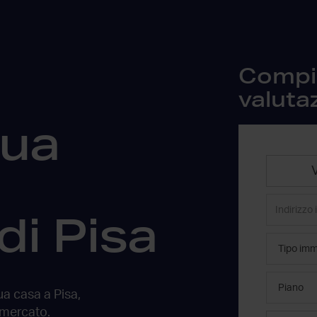
Compila
valuta
tua
a
di Pisa
tua casa
a Pisa
,
 mercato.