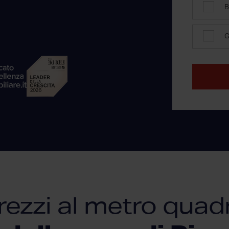
B
G
rezzi al metro quad