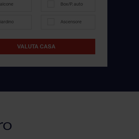
alcone
Box/P. auto
iardino
Ascensore
VALUTA CASA
ro