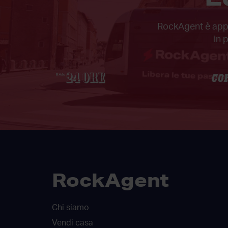
RockAgent è appar
in 
RockAgent
Chi siamo
Vendi casa