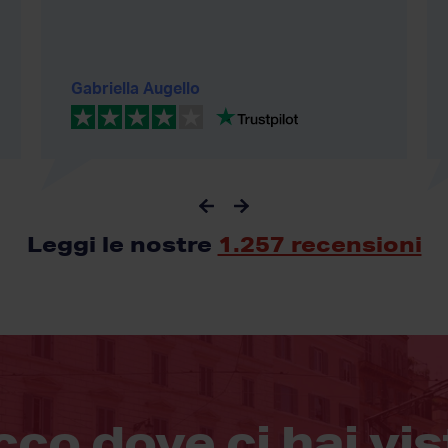
Gabriella Augello
Leggi le nostre
1.257 recensioni
cco dove ci hai vis