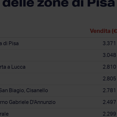
delle zone di Pisa
Vendita (
a di Pisa
3.371
3.048
rta a Lucca
2.810
2.805
San Biagio, Cisanello
2.781
arno Gabriele D'Annunzio
2.497
rale
2.299