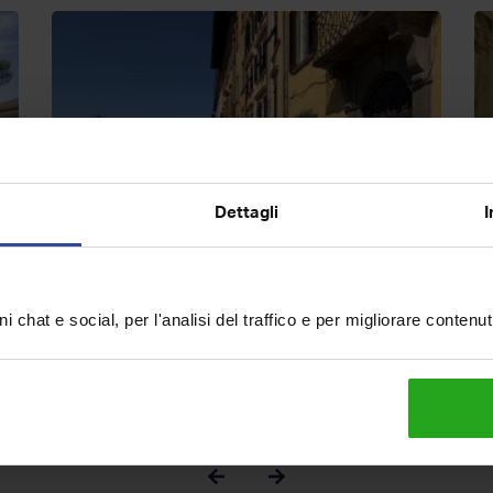
Dettagli
I
,
Appartamento in vendita,
S
Lungarno Mediceo, Centro, Pisa
S
i chat e social, per l'analisi del traffico e per migliorare contenu
€ 399.000
€
6
4
292
mq
T
1
9
superficie
locali
piano
bagni
box
sup