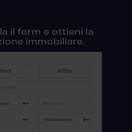
 il form e ottieni la
zione immobiliare.
Vendi
Affitta