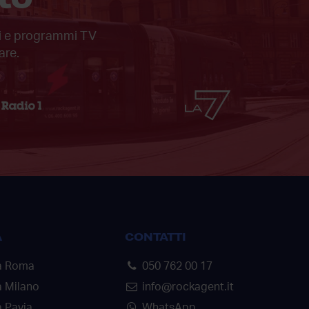
ali e programmi TV
are.
A
CONTATTI
a Roma
050 762 00 17
a Milano
info@rockagent.it
 Pavia
WhatsApp