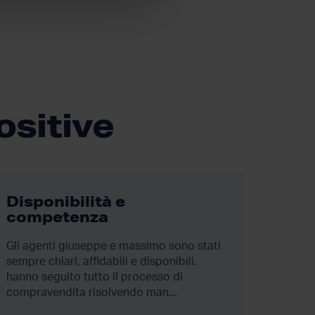
ositive
Disponibilità e
Otti
competenza
Cons
esp
Gli agenti giuseppe e massimo sono stati
sempre chiari, affidabili e disponibili.
Consid
hanno seguito tutto il processo di
rockage
compravendita risolvendo man...
person
profes