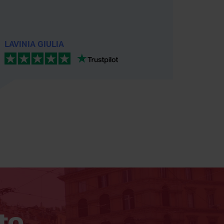
l'agente
LAVINIA GIULIA
Silvia 
to