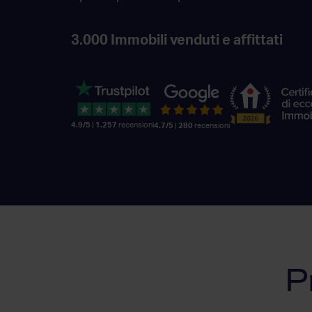
3.000
Immobili venduti e affittati
4.9/5
|
1.257
recensioni
4.7/5
|
280
recensioni
P