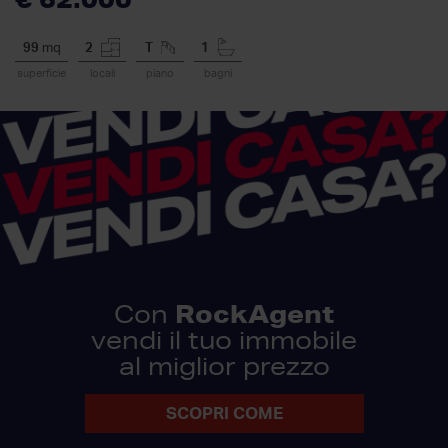
99
mq
2
T
1
superficie
locali
piano
bagni
RockAgent
Con
vendi il tuo immobile
al miglior prezzo
SCOPRI COME