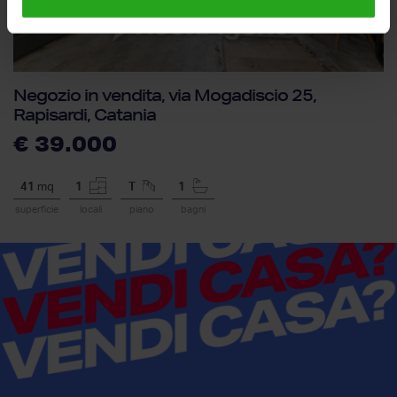
Negozio in vendita, via Mogadiscio 25,
Rapisardi, Catania
€ 39.000
41
mq
1
T
1
superficie
locali
piano
bagni