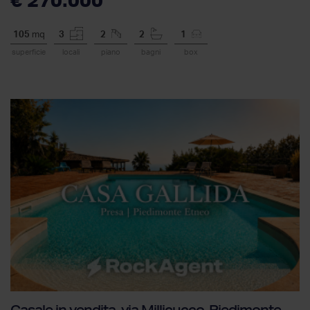
€ 270.000
105
mq
3
2
2
1
superficie
locali
piano
bagni
box
Casale in vendita, via Millicucco, Piedimonte