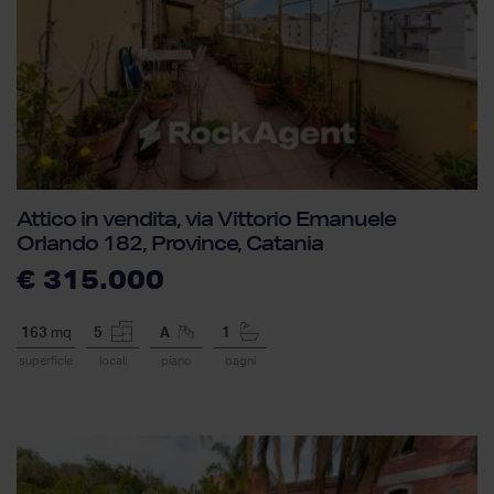
Attico in vendita, via Vittorio Emanuele
Orlando 182, Province, Catania
€ 315.000
163
mq
5
A
1
superficie
locali
piano
bagni