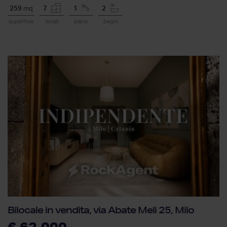
259
mq
7
1
2
superficie
locali
piano
bagni
Bilocale in vendita, via Abate Meli 25, Milo
€ 62.000