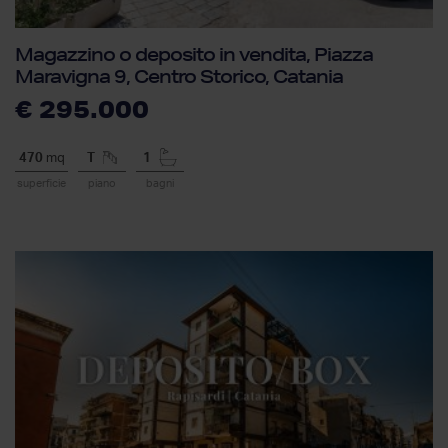
Magazzino o deposito in vendita, Piazza
Maravigna 9, Centro Storico, Catania
€ 295.000
470
mq
T
1
superficie
piano
bagni