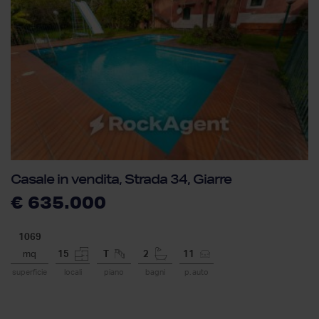
Casale in vendita, Strada 34, Giarre
€ 635.000
1069
mq
15
T
2
11
superficie
locali
piano
bagni
p. auto