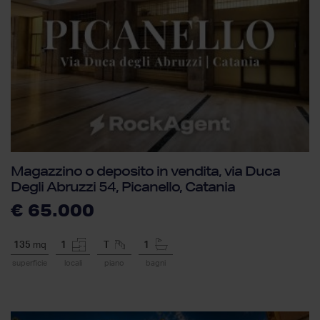
Magazzino o deposito in vendita, via Duca
Degli Abruzzi 54, Picanello, Catania
€ 65.000
135
mq
1
T
1
superficie
locali
piano
bagni