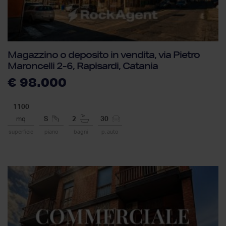
Magazzino o deposito in vendita, via Pietro
Maroncelli 2-6, Rapisardi, Catania
€ 98.000
1100
mq
S
2
30
superficie
piano
bagni
p. auto