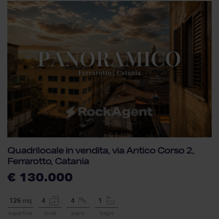
Quadrilocale in vendita, via Antico Corso 2,
Ferrarotto, Catania
€ 130.000
126
mq
4
4
1
superficie
locali
piano
bagni