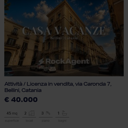
Attività / Licenza in vendita, via Caronda 7,
Bellini, Catania
€ 40.000
45
mq
2
3
1
superficie
locali
piano
bagni