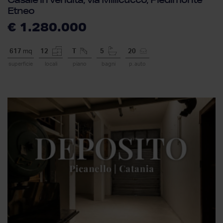
Etneo
€ 1.280.000
617
mq
12
T
5
20
superficie
locali
piano
bagni
p. auto