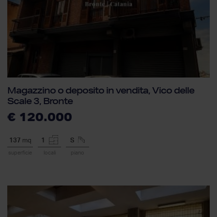
Magazzino o deposito in vendita, Vico delle
Scale 3, Bronte
€ 120.000
137
mq
1
S
superficie
locali
piano