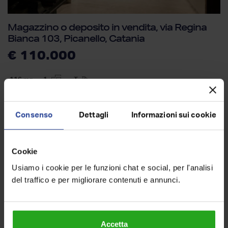
Magazzino o deposito in vendita, via Regina
Bianca 103, Picanello, Catania
€ 110.000
116
mq
1
T
superficie
locali
piano
Consenso
Dettagli
Informazioni sui cookie
Cookie
Usiamo i cookie per le funzioni chat e social, per l'analisi
del traffico e per migliorare contenuti e annunci.
Accetta