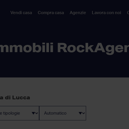
Vendi casa
Compra casa
Agenzie
Lavora con noi
C
mmobili RockAge
ia di Lucca