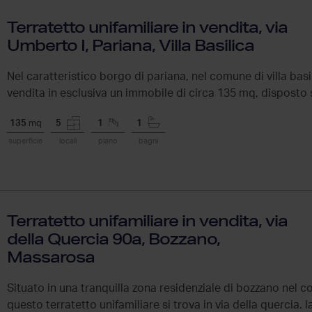
Terratetto unifamiliare in vendita, via
Umberto I, Pariana, Villa Basilica
Nel caratteristico borgo di pariana, nel comune di villa bas
vendita in esclusiva un immobile di circa 135 mq, disposto su 3
135
mq
5
1
1
superficie
locali
piano
bagni
Terratetto unifamiliare in vendita, via
della Quercia 90a, Bozzano,
Massarosa
Situato in una tranquilla zona residenziale di bozzano nel
questo terratetto unifamiliare si trova in via della quercia. l