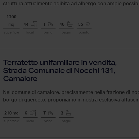
struttura attualmente adibita ad albergo con ampie possibi
destinazione ...
1200
mq
44
T
40
35
superficie
locali
piano
bagni
p. auto
Terratetto unifamiliare in vendita,
Strada Comunale di Nocchi 131,
Camaiore
Nel comune di camaiore, precisamente nella frazione di nocc
borgo di querceto, proponiamo in nostra esclusiva affascin
ampia...
210
mq
6
T
2
superficie
locali
piano
bagni