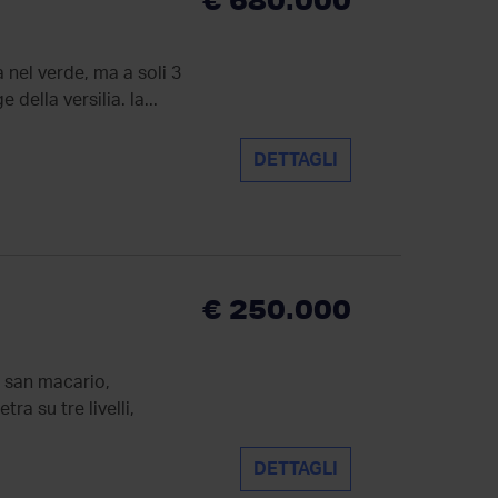
nel verde, ma a soli 3
della versilia. la...
DETTAGLI
€ 250.000
a san macario,
ra su tre livelli,
DETTAGLI