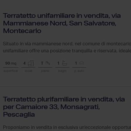
Terratetto unifamiliare in vendita, via
Mammianese Nord, San Salvatore,
Montecarlo
Situato in via mammianese nord, nel comune di montecarlo
unifamiliare offre una posizione tranquilla e riservata, ideal
un'abitazione...
90
mq
4
T
1
1
superficie
locali
piano
bagni
p. auto
Terratetto plurifamiliare in vendita, via
per Camaiore 33, Monsagrati,
Pescaglia
Proponiamo in vendita in esclusiva un'eccezionale opportun