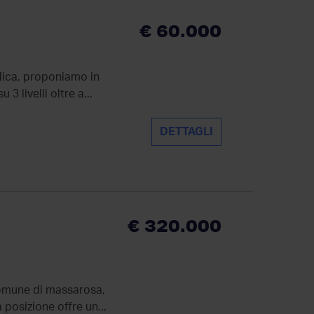
€ 60.000
ilica, proponiamo in
 livelli oltre a...
DETTAGLI
€ 320.000
 comune di massarosa,
a posizione offre un...