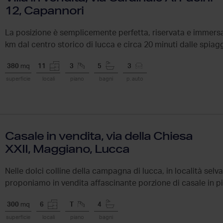
12, Capannori
La posizione è semplicemente perfetta, riservata e immersa 
km dal centro storico di lucca e circa 20 minuti dalle spiagge 
380
mq
11
3
5
3
superficie
locali
piano
bagni
p. auto
Casale in vendita, via della Chiesa
XXII, Maggiano, Lucca
Nelle dolci colline della campagna di lucca, in località selv
proponiamo in vendita affascinante porzione di casale in piet
immersa...
300
mq
6
T
4
superficie
locali
piano
bagni