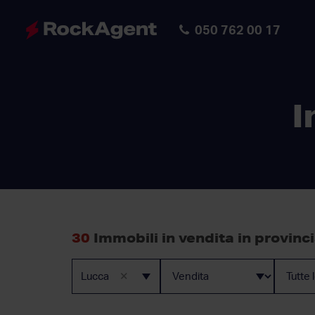
050 762 00 17
I
30
Immobili in vendita in provinc
×
Lucca