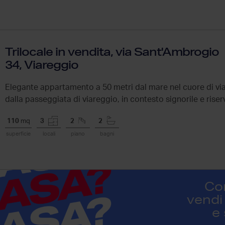
Trilocale in vendita, via Sant'Ambrogio
34, Viareggio
Elegante appartamento a 50 metri dal mare nel cuore di via
dalla passeggiata di viareggio, in contesto signorile e ris
elegante...
110
mq
3
2
2
superficie
locali
piano
bagni
Co
vendi 
e