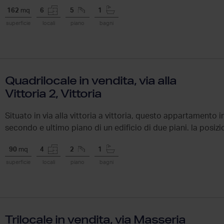
doc...
162
mq
6
5
1
superficie
locali
piano
bagni
Quadrilocale in vendita, via alla
Vittoria 2, Vittoria
Situato in via alla vittoria a vittoria, questo appartamento in
secondo e ultimo piano di un edificio di due piani. la posizi
90
mq
4
2
1
superficie
locali
piano
bagni
Trilocale in vendita, via Masseria