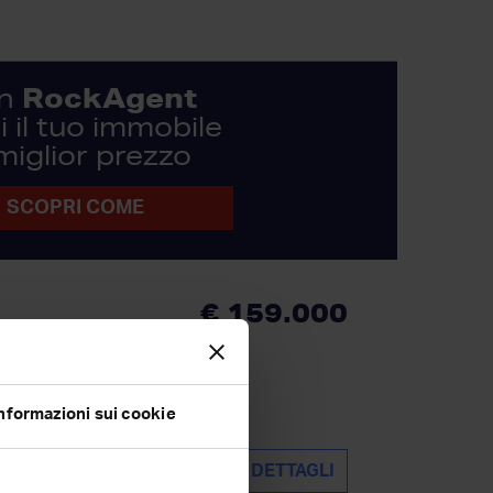
RockAgent
n
 il tuo immobile
 miglior prezzo
SCOPRI COME
€ 159.000
ca 64 mq immerso nelle
ort castellare di tonda,
nformazioni sui cookie
DETTAGLI