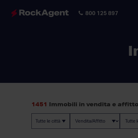
800 125 897
I
1451
Immobili in vendita e affitt
Tutte le città