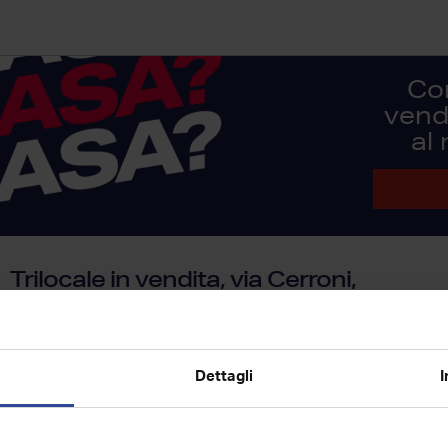
Co
vendi
al
Trilocale in vendita, via Cerroni,
Castelfalfi, Montaione
Proponiamo in vendita in esclusiva un appartamento di cir
colline toscane di montaione all'interno del prestigioso res
Dettagli
I
a...
64
mq
3
T
1
1
superficie
locali
piano
bagni
p. auto