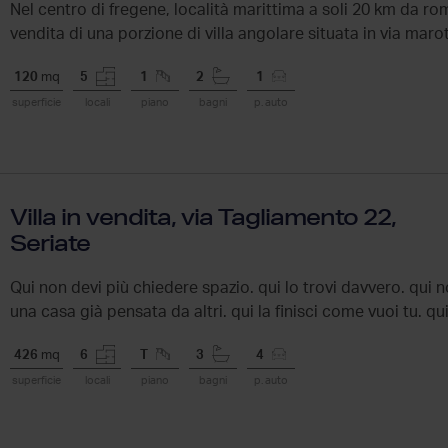
Nel centro di fregene, località marittima a soli 20 km da r
vendita di una porzione di villa angolare situata in via maro
centro...
120
mq
5
1
2
1
superficie
locali
piano
bagni
p. auto
Villa in vendita, via Tagliamento 22,
Seriate
Qui non devi più chiedere spazio. qui lo trovi davvero. qui n
una casa già pensata da altri. qui la finisci come vuoi tu. qui
426
mq
6
T
3
4
superficie
locali
piano
bagni
p. auto