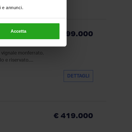
ti e annunci.
Accetta
€ 299.000
 vignale monferrato,
o e riservato,...
DETTAGLI
€ 419.000