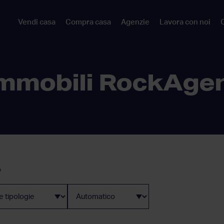
Vendi casa
Compra casa
Agenzie
Lavora con noi
C
mmobili RockAge
o