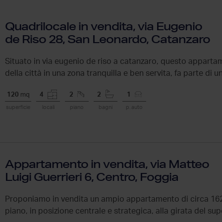
Quadrilocale in vendita, via Eugenio
de Riso 28, San Leonardo, Catanzaro
Situato in via eugenio de riso a catanzaro, questo appartam
della città in una zona tranquilla e ben servita, fa parte di un
120
mq
4
2
2
1
superficie
locali
piano
bagni
p. auto
Appartamento in vendita, via Matteo
Luigi Guerrieri 6, Centro, Foggia
Proponiamo in vendita un ampio appartamento di circa 162 
piano, in posizione centrale e strategica, alla girata del 