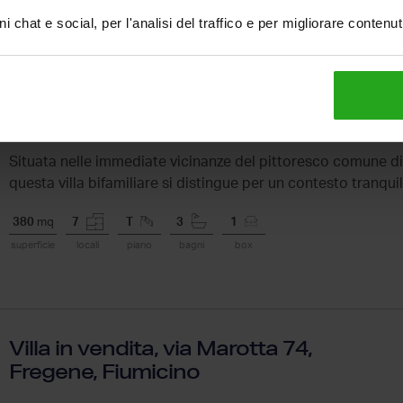
i chat e social, per l'analisi del traffico e per migliorare contenu
Villa in vendita, SP72 24, San Lorenzo,
Vignale Monferrato
Situata nelle immediate vicinanze del pittoresco comune di
questa villa bifamiliare si distingue per un contesto tranquill
380
mq
7
T
3
1
superficie
locali
piano
bagni
box
Villa in vendita, via Marotta 74,
Fregene, Fiumicino