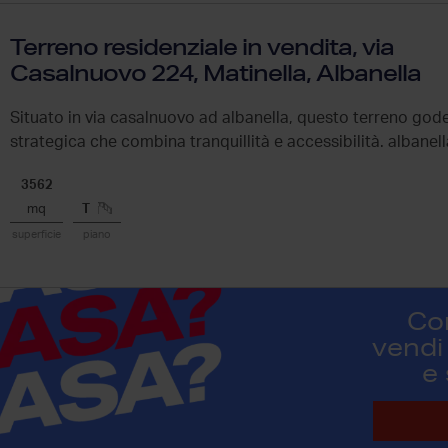
Terreno residenziale in vendita, via
Casalnuovo 224, Matinella, Albanella
Situato in via casalnuovo ad albanella, questo terreno god
strategica che combina tranquillità e accessibilità. albane
un...
3562
mq
T
superficie
piano
Co
vendi 
e