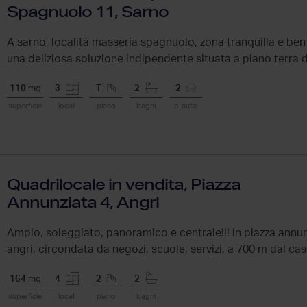
Spagnuolo 11, Sarno
A sarno, località masseria spagnuolo, zona tranquilla e be
una deliziosa soluzione indipendente situata a piano terra di
110
mq
3
T
2
2
superficie
locali
piano
bagni
p. auto
Quadrilocale in vendita, Piazza
Annunziata 4, Angri
Ampio, soleggiato, panoramico e centrale!!! in piazza annunz
angri, circondata da negozi, scuole, servizi, a 700 m dal cas
164
mq
4
2
2
superficie
locali
piano
bagni