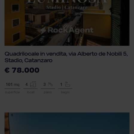
Quadrilocale in vendita, via Alberto de Nobili 5,
Stadio, Catanzaro
€ 78.000
101
mq
4
3
1
superficie
locali
piano
bagni