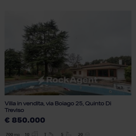
Villa in vendita, via Boiago 25, Quinto Di
Treviso
€ 850.000
700
mq
10
T
5
20