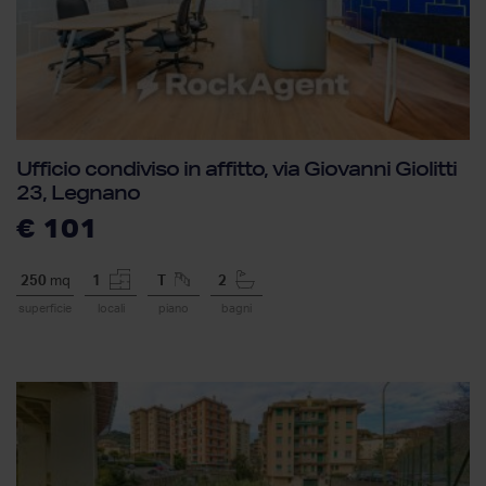
Ufficio condiviso in affitto, via Giovanni Giolitti
23, Legnano
€ 101
250
mq
1
T
2
superficie
locali
piano
bagni