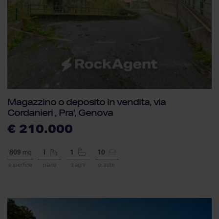
Magazzino o deposito in vendita, via
Cordanieri , Pra', Genova
€ 210.000
809
mq
T
1
10
superficie
piano
bagni
p. auto