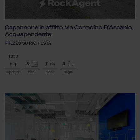
Capannone in affitto, via Corradino D'Ascanio,
Acquapendente
PREZZO SU
RICHIESTA
1053
mq
8
T
6
superficie
locali
piano
bagni