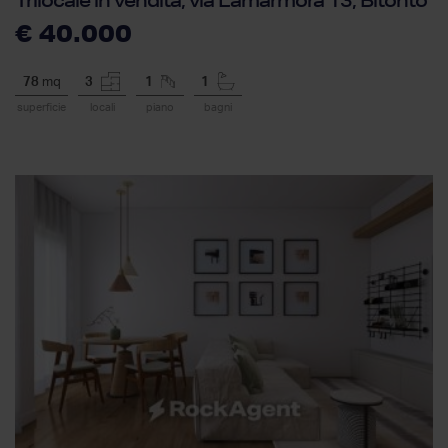
Trilocale in vendita, via Lamarmora 13, Bitonto
€ 40.000
78
mq
3
1
1
superficie
locali
piano
bagni