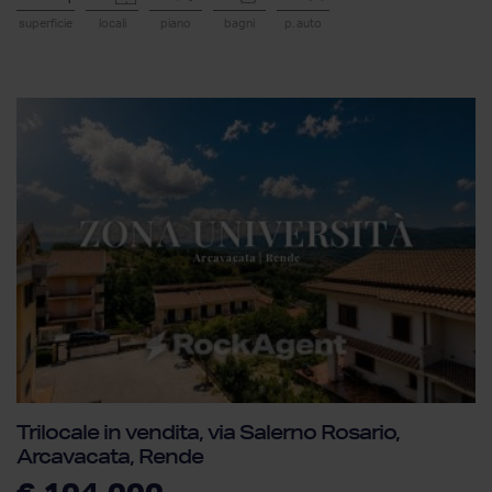
superficie
locali
piano
bagni
p. auto
Trilocale in vendita, via Salerno Rosario,
Arcavacata, Rende
€ 104.000