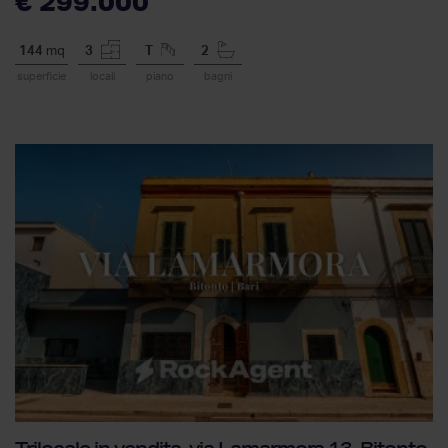
€ 299.000
144
mq
3
T
2
superficie
locali
piano
bagni