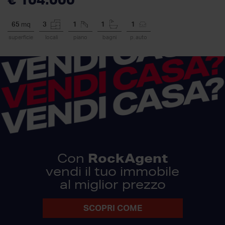
65
mq
3
1
1
1
superficie
locali
piano
bagni
p. auto
RockAgent
Con
vendi il tuo immobile
al miglior prezzo
SCOPRI COME