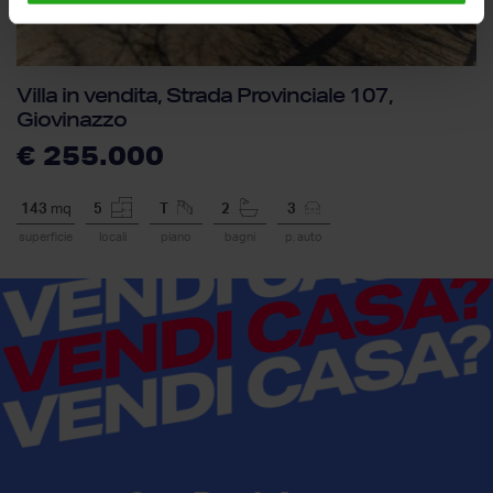
Villa in vendita, Strada Provinciale 107,
Giovinazzo
€ 255.000
143
mq
5
T
2
3
superficie
locali
piano
bagni
p. auto