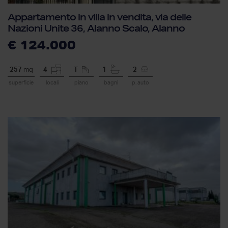
Appartamento in villa in vendita, via delle
Nazioni Unite 36, Alanno Scalo, Alanno
€ 124.000
257
mq
4
T
1
2
superficie
locali
piano
bagni
p. auto