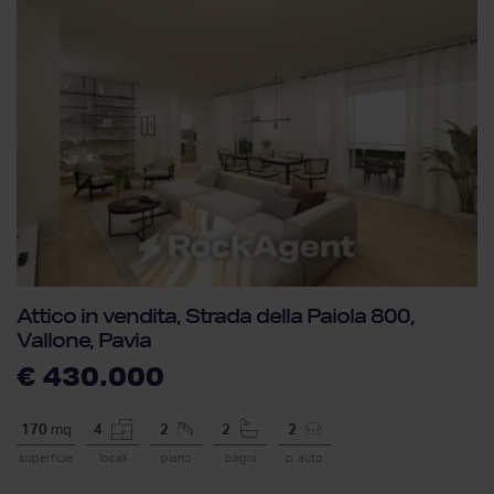
Attico in vendita, Strada della Paiola 800,
Vallone, Pavia
€ 430.000
170
mq
4
2
2
2
superficie
locali
piano
bagni
p. auto