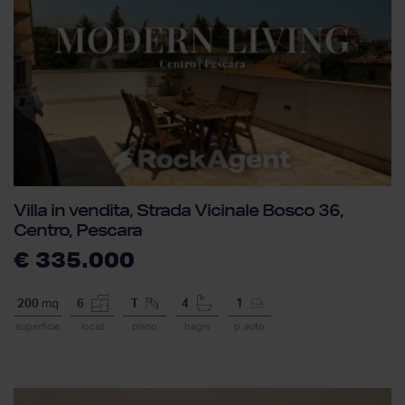
Villa in vendita, Strada Vicinale Bosco 36,
Centro, Pescara
€ 335.000
200
mq
6
T
4
1
superficie
locali
piano
bagni
p. auto