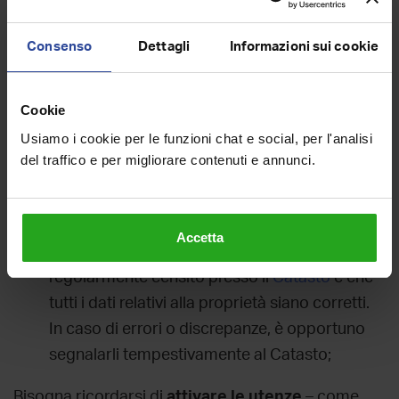
può sembrare scontato dirlo, ma è essenziale
Consenso
Dettagli
Informazioni sui cookie
conservare tutta la documentazione
relativa alla compravendita
, come il
Cookie
preliminare di compravendita
, il rogito notarile
Usiamo i cookie per le funzioni chat e social, per l'analisi
e la ricevuta del pagamento. Questi
del traffico e per migliorare contenuti e annunci.
documenti possono essere utili in caso di
contestazioni o problemi futuri;
è importante, poi,
controllare il trascorso
Accetta
catastale dell’immobile
, verificando che sia
regolarmente censito presso il
Catasto
e che
tutti i dati relativi alla proprietà siano corretti.
In caso di errori o discrepanze, è opportuno
segnalarli tempestivamente al Catasto;
Bisogna ricordarsi di
attivare le utenze
– come