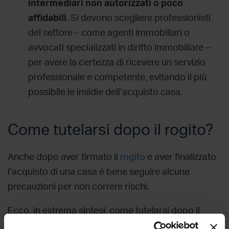
intermediari non autorizzati o poco
affidabili
. Si devono scegliere professionisti
del settore – come agenti immobiliari o
avvocati specializzati in diritto immobiliare –
per avere la certezza di ricevere un servizio
professionale e competente, evitando il più
possibile le
insidie dell’acquisto casa
.
Come tutelarsi dopo il rogito?
Anche dopo aver firmato il
rogito
e aver finalizzato
l’acquisto di una casa è bene seguire alcune
precauzioni per non correre rischi.
Ecco, in estrema sintesi,
come tutelarsi dopo il
rogito: