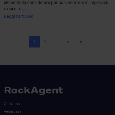
elementi da considerare per non incorrere in imprevisti
e riuscire a...
Leggi l'articolo
Posts
1
2
…
5
navigation
RockAgent
Chi siamo
Vendi casa